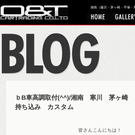
湘南（藤沢・茅ヶ崎・平塚・寒川）
ｂB車高調取付(^^)/湘南 寒川 茅ヶ
持ち込み カスタム
皆さんこんにちは！