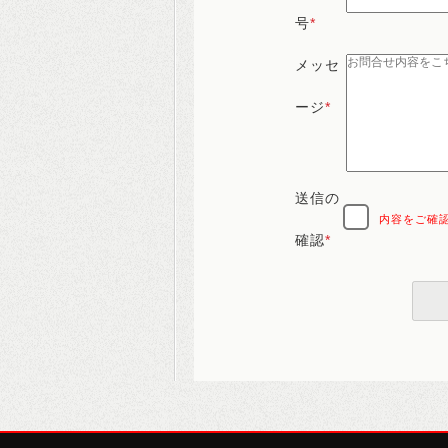
号
*
メッセ
ージ
*
送信の
内容をご確
確認
*