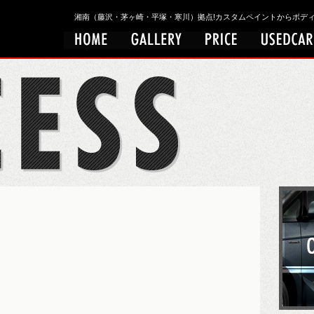
湘南（藤沢・茅ヶ崎・平塚・寒川）拠点!カスタムペイントからボディワークまで