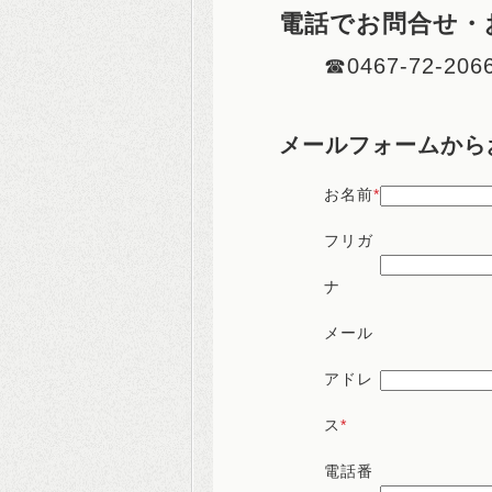
電話でお問合せ・
☎0467-72-206
メールフォームから
お名前
*
フリガ
ナ
メール
アドレ
ス
*
電話番