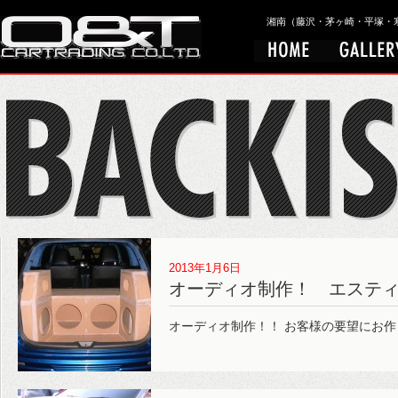
湘南（藤沢・茅ヶ崎・平塚・寒川）
2013年1月6日
オーディオ制作！ エステ
オーディオ制作！！ お客様の要望にお