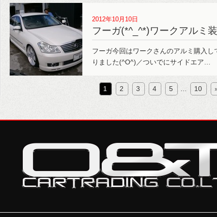
2012年10月10日
フーガ(*^_^*)ワークアルミ
フーガ今回はワークさんのアルミ購入し
りました(^O^)／ついでにサイドエア…
1
2
3
4
5
…
10