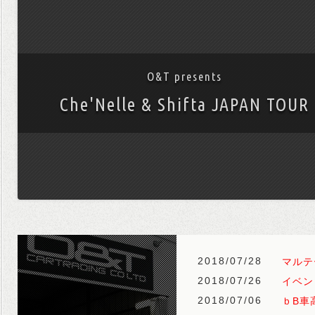
O&T presents
Che'Nelle & Shifta JAPAN TOUR
2018/07/28
マルテー
2018/07/26
イベン
2018/07/06
ｂB車