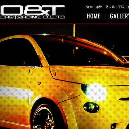
湘南（藤沢・茅ヶ崎・平塚・寒川）