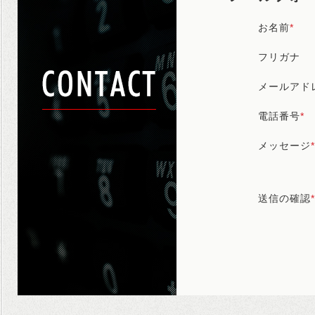
お名前
*
フリガナ
メールアド
電話番号
*
メッセージ
*
送信の確認
*