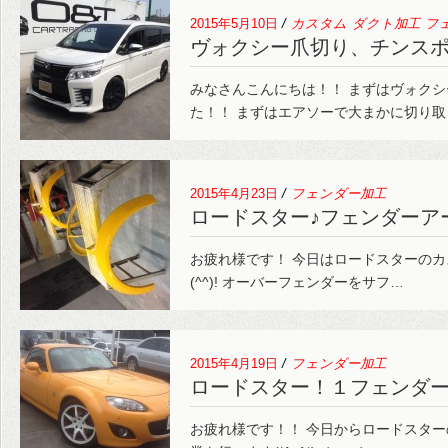
2015年5月10日
/
カスタム
ダクト加工
フ
ヴォクシー爪切り、チンス
みなさんこんにちは！！ まずはヴォク
た！！ まずはエアソーで大まかに切り取
2015年4月23日
/
フェンダー加工
ロードスター♪フェンダーア
お疲れ様です！ 今日はロードスターのカス
(^^)! オーバーフェンダーをサフ…
2015年4月19日
/
フェンダー加工
ロードスター！１フェンダ
お疲れ様です！！ 今日からロードスター