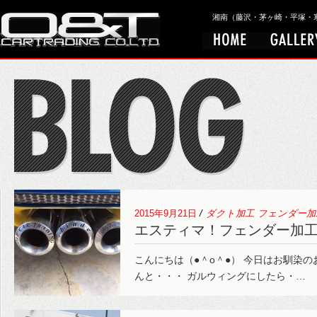
湘南（藤沢・茅ヶ崎・平塚・寒川）
2015年9月21日
/
ダクト加工
フェンダー加
エスティマ！フェンダー加
こんにちは（●＾o＾●） 今日はお馴染の
んと・・・ ガルウィングにしたら・…