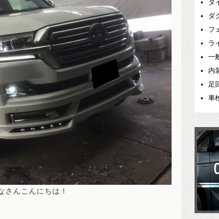
タ
ダ
フ
ラ
一
内
足
車
なさんこんにちは！