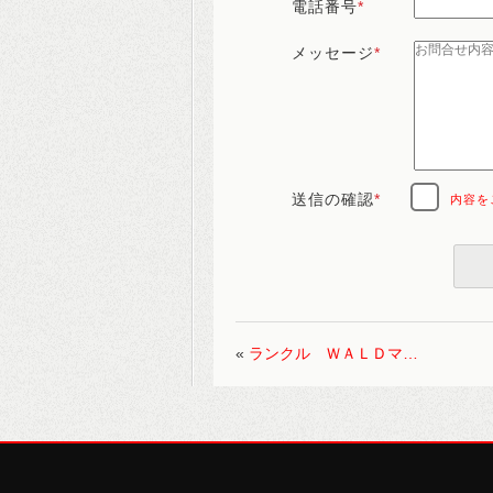
電話番号
*
メッセージ
*
送信の確認
*
内容を
«
ランクル ＷＡＬＤマ…