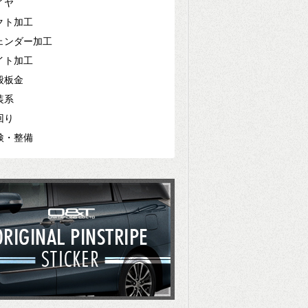
イヤ
クト加工
ェンダー加工
イト加工
般板金
装系
回り
検・整備