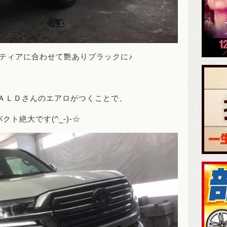
ティアに合わせて艶ありブラックに♪
ＡＬＤさんのエアロがつくことで、
クト絶大です(^_-)-☆