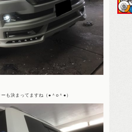
ーも決まってますね（●＾o＾●）