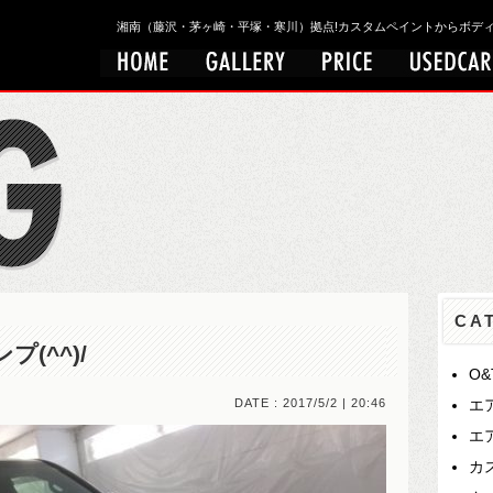
湘南（藤沢・茅ヶ崎・平塚・寒川）拠点!カスタムペイントからボディワークまで
CA
(^^)/
O
DATE : 2017/5/2 | 20:46
エ
エ
カ