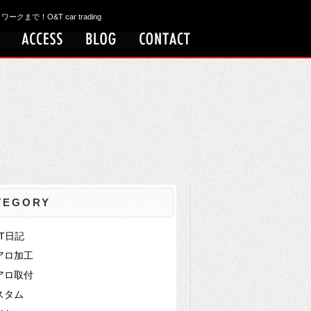
！O&T car trading
TEGORY
&T日記
アロ加工
アロ取付
スタム