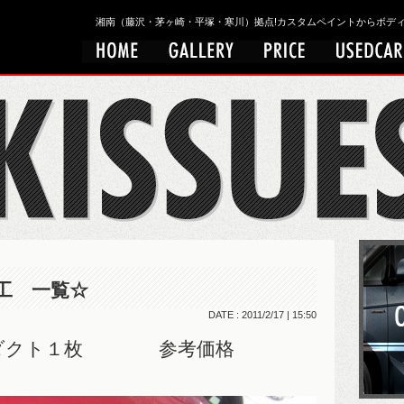
湘南（藤沢・茅ヶ崎・平塚・寒川）拠点!カスタムペイントからボディワークまで
工 一覧☆
DATE : 2011/2/17 | 15:50
ダーダクト１枚 参考価格