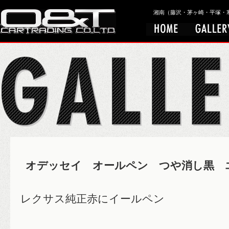
湘南（藤沢・茅ヶ崎・平塚・寒川）
オデッセイ オールペン つや消し黒 
レクサス純正赤にイールペン