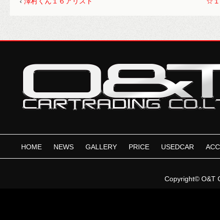
‹
澤村くん１６アリスト
☆１
HOME
NEWS
GALLERY
PRICE
USEDCAR
ACC
Copyright©
O&T 