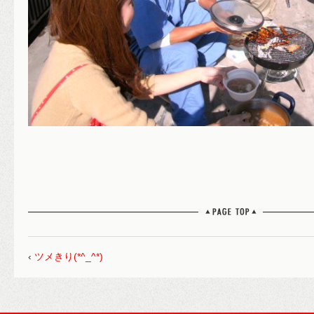
‹
ツメきり(*^_^*)