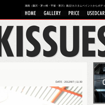
湘南（藤沢・茅ヶ崎・平塚・寒川）拠点!カスタムペイントからボディワークまで
DATE : 2012/8/7 | 11:30