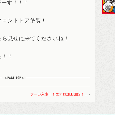
でーす！！！
フロントドア塗装！
たら見せに来てくださいね！
た！！
フーガ入庫！！エアロ加工開始！…
›