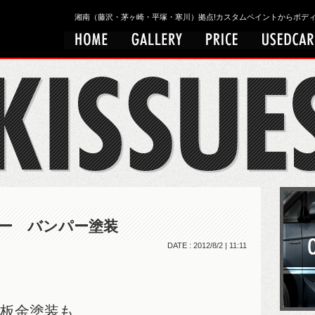
湘南（藤沢・茅ヶ崎・平塚・寒川）拠点!カスタムペイントからボディワークまで
ダー バンパー塗装
DATE : 2012/8/2 | 11:11
く
板金塗装も