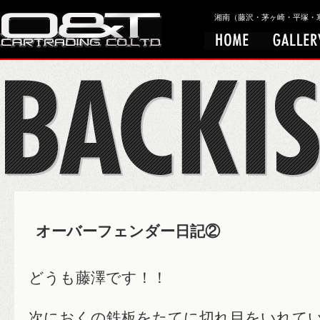
湘南（藤沢・茅ヶ崎・平塚・寒川）
オーバーフェンダー日記②
どうも藤澤です！！
次におくの鉄板をたてに切れ目をいれて