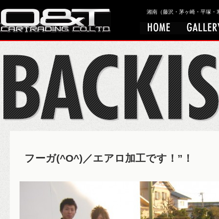
湘南（藤沢・茅ヶ崎・平塚・寒川）
フーガ(^O^)／エアロ加工です！”！