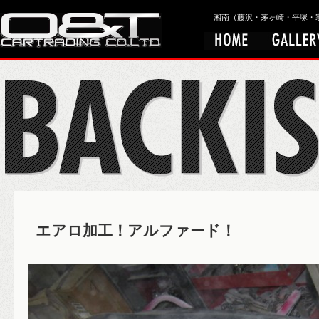
湘南（藤沢・茅ヶ崎・平塚・寒川）
エアロ加工！アルファード！